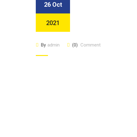
26 Oct
2021
By
admin
(0)
Comment