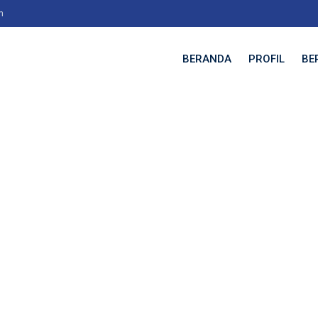
m
BERANDA
PROFIL
BE
I
I