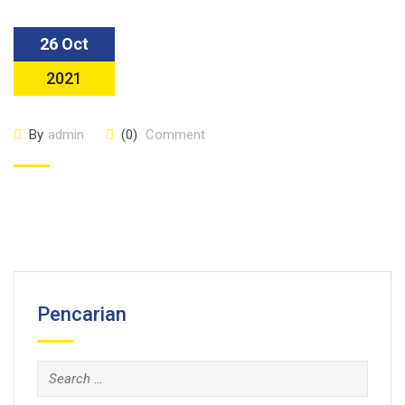
26 Oct
2021
By
admin
(0)
Comment
Pencarian
Search
for: