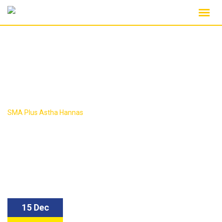
Skip
to
content
News
>
SMA Plus Astha Hannas
News
15 Dec