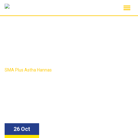
Skip
to
content
Archives:
Galleries
>
SMA Plus Astha Hannas
Galleries
26 Oct