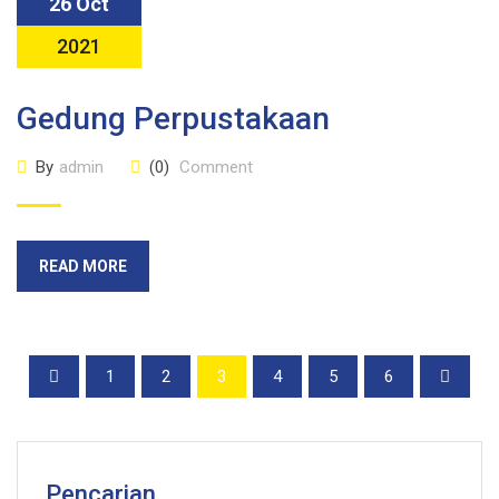
26 Oct
2021
Gedung Perpustakaan
By
admin
(0)
Comment
READ MORE
1
2
3
4
5
6
Pencarian