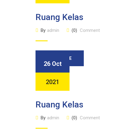
Ruang Kelas
By
admin
(0)
Comment
READ MORE
26 Oct
2021
Ruang Kelas
By
admin
(0)
Comment