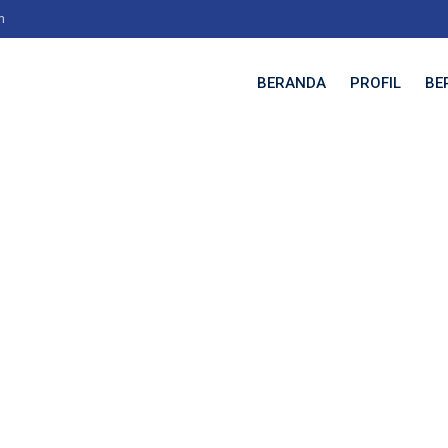
m
BERANDA
PROFIL
BE
ries