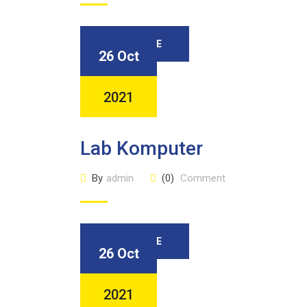
READ MORE
26 Oct
2021
Lab Komputer
By
admin
(0)
Comment
READ MORE
26 Oct
2021