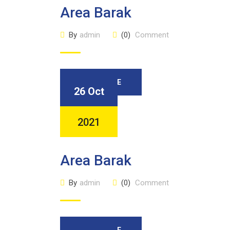
Area Barak
By
admin
(0)
Comment
READ MORE
26 Oct
2021
Area Barak
By
admin
(0)
Comment
READ MORE