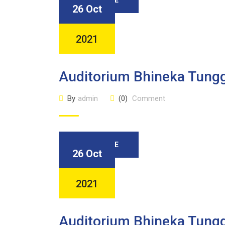
26 Oct
2021
Auditorium Bhineka Tung
By
admin
(0)
Comment
READ MORE
26 Oct
2021
Auditorium Bhineka Tungg