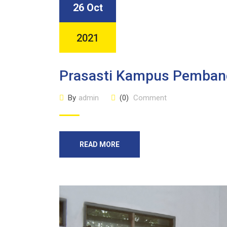
26 Oct
2021
Prasasti Kampus Pembang
By
admin
(0)
Comment
READ MORE