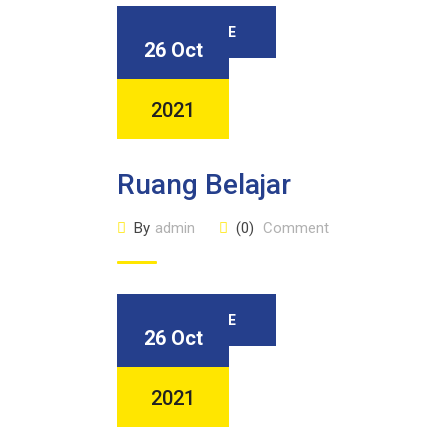
READ MORE
26 Oct
2021
Ruang Belajar
By
admin
(0)
Comment
READ MORE
26 Oct
2021